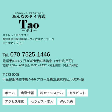
ストレッチ®＆エステ
西洋医学✕東洋医学＋タイ古式マッサージ
✕アロマテラピー
070-7525-1446
Tel.
電話予約のみ 只今Web予約準備中（女性利用可）
営業11:00～LAST 受付10:30～LAST（完全個室・完全予約制）
〒273-0005
千葉県船橋市本町4-4-6 アロー船橋京成駅前ビル503号室
ホーム
出勤情報
料金・システム
セラピスト
アクセス地図
セラピスト求人
Web予約