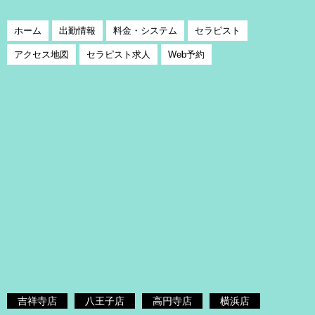
ホーム
出勤情報
料金・システム
セラピスト
アクセス地図
セラピスト求人
Web予約
吉祥寺店
八王子店
高円寺店
横浜店