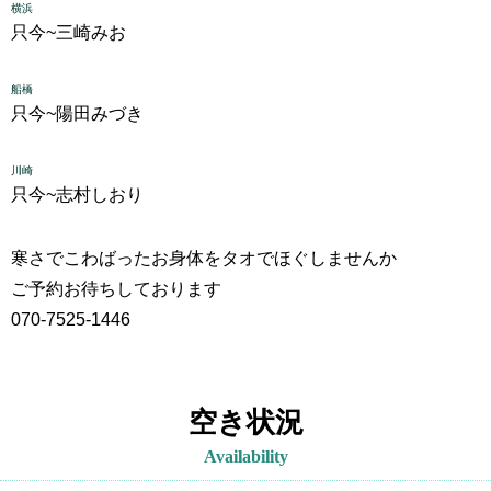
横浜
只今~
三崎みお
船橋
只今~
陽田みづき
川崎
只今~
志村しおり
寒さでこわばったお身体をタオでほぐしませんか
ご予約お待ちしております
070-7525-1446
空き状況
Availability