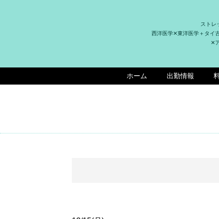
ストレ
西洋医学✕東洋医学＋タイ
✕
ホーム
出勤情報