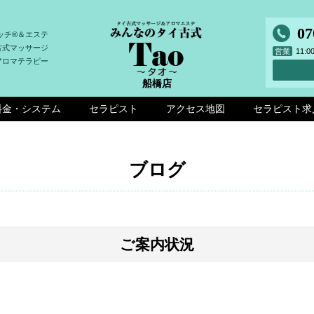
07
ッチ®＆エステ
古式マッサージ
営業
11:
アロマテラピー
船橋店
料金・システム
セラピスト
アクセス地図
セラピスト求
ブログ
ご案内状況