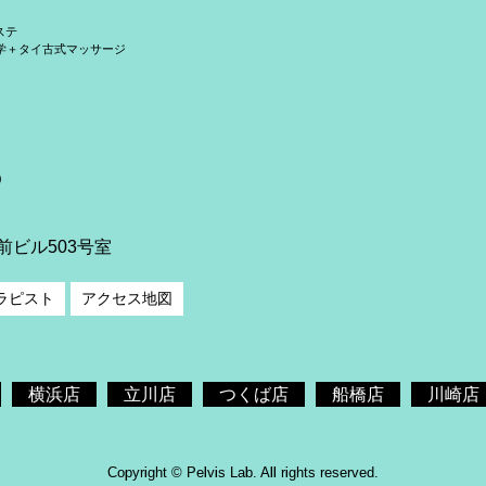
ステ
学＋タイ古式マッサージ
）
前ビル503号室
ラピスト
アクセス地図
横浜店
立川店
つくば店
船橋店
川崎店
Copyright © Pelvis Lab. All rights reserved.