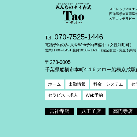
ストレッチ®＆エ
西洋医学✕東洋医
✕アロマテラピー
070-7525-1446
Tel.
電話予約のみ 只今Web予約準備中（女性利用可）
営業11:00～LAST 受付10:30～LAST（完全個室・完全予約制
〒273-0005
千葉県船橋市本町4-4-6 アロー船橋京成駅
ホーム
出勤情報
料金・システム
セ
セラピスト求人
Web予約
吉祥寺店
八王子店
高円寺店