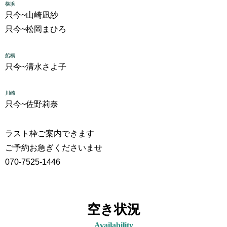
横浜
只今~
山崎凪紗
只今~
松岡まひろ
船橋
只今~
清水さよ子
川崎
只今~
佐野莉奈
ラスト枠ご案内できます
ご予約お急ぎくださいませ
070-7525-1446
空き状況
Availability