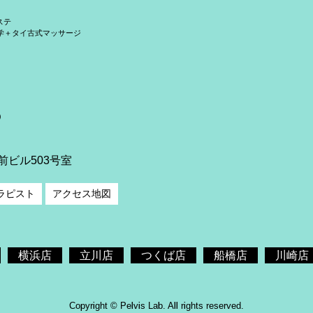
ステ
学＋タイ古式マッサージ
）
前ビル503号室
ラピスト
アクセス地図
横浜店
立川店
つくば店
船橋店
川崎店
Copyright © Pelvis Lab. All rights reserved.