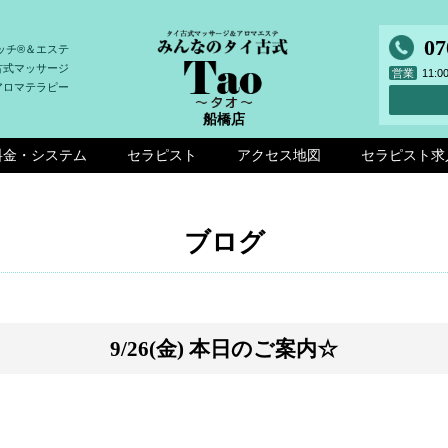
07
ッチ®＆エステ
古式マッサージ
営業
11:
アロマテラピー
船橋店
料金・システム
セラピスト
アクセス地図
セラピスト求
ブログ
9/26(金) 本日のご案内☆