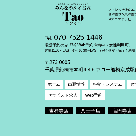
ストレッチ®＆エ
西洋医学✕東洋医
✕アロマテラピー
070-7525-1446
Tel.
電話予約のみ 只今Web予約準備中（女性利用可）
営業11:00～LAST 受付10:30～LAST（完全個室・完全予約制
〒273-0005
千葉県船橋市本町4-4-6 アロー船橋京成駅
ホーム
出勤情報
料金・システム
セ
セラピスト求人
Web予約
吉祥寺店
八王子店
高円寺店