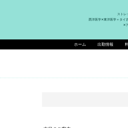
ストレ
西洋医学✕東洋医学＋タイ
✕
ホーム
出勤情報