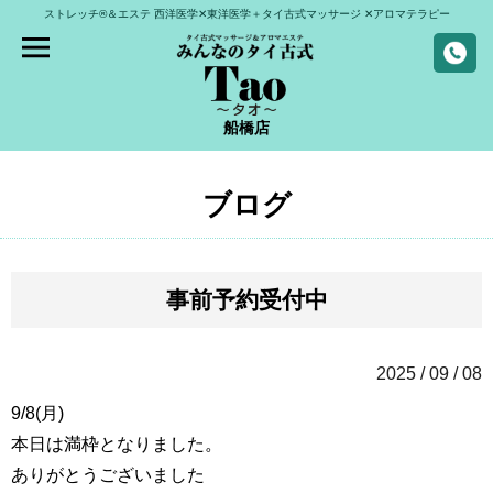
ストレッチ®＆エステ
西洋医学✕東洋医学＋タイ古式マッサージ
✕アロマテラピー
船橋店
ブログ
事前予約受付中
2025 / 09 / 08
9/8(月)
本日は満枠となりました。
ありがとうございました