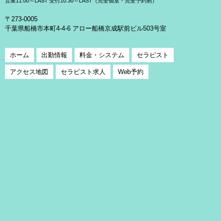
営業11:00～LAST 受付10:30～LAST（完全個室・完全予約制）
〒273-0005
千葉県船橋市本町4-4-6 アロー船橋京成駅前ビル503号室
ホーム
出勤情報
料金・システム
セラピスト
アクセス地図
セラピスト求人
Web予約