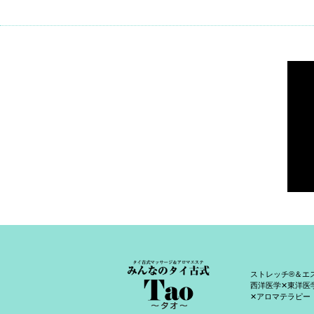
ストレッチ®＆エ
西洋医学✕東洋医
✕アロマテラピー