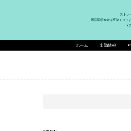
ストレ
西洋医学✕東洋医学＋タイ
✕
ホーム
出勤情報