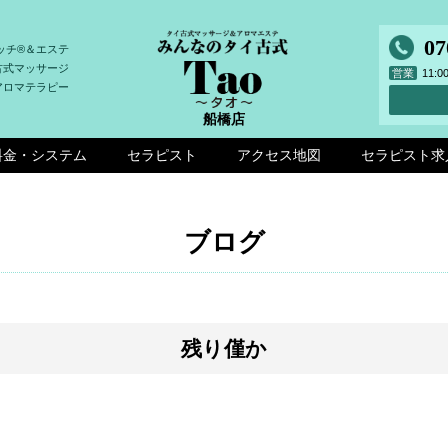
07
ッチ®＆エステ
古式マッサージ
営業
11:
アロマテラピー
船橋店
料金・システム
セラピスト
アクセス地図
セラピスト求
ブログ
残り僅か